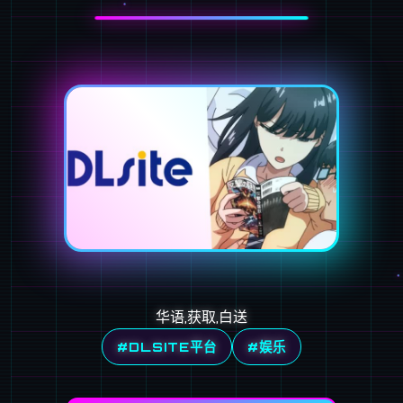
华语,获取,白送
#DLSITE平台
#娱乐