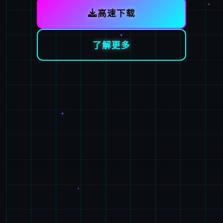
高速下载
了解更多