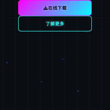
在线下载
了解更多