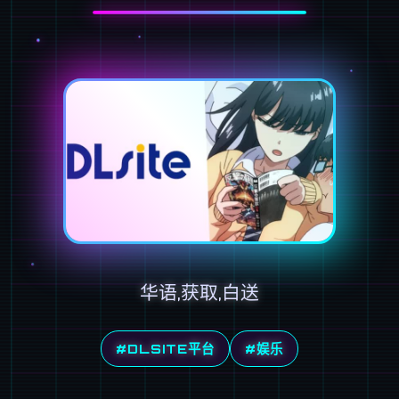
华语,获取,白送
#DLSITE平台
#娱乐