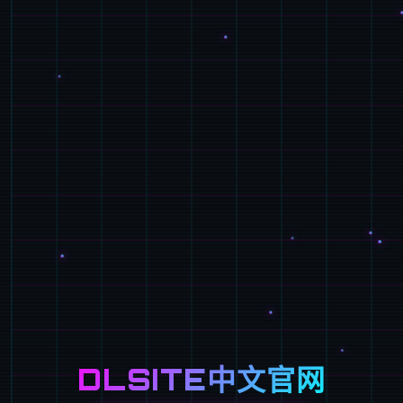
DLSITE中文官网