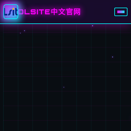
DLSITE中文官网