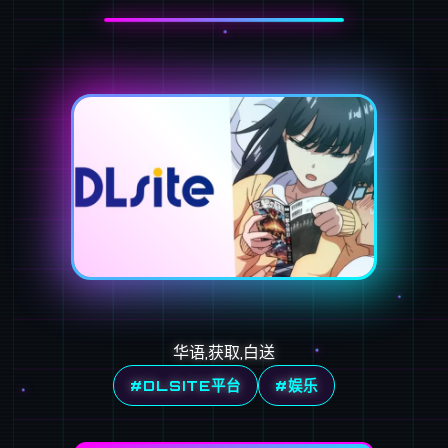
华语,获取,白送
#DLSITE平台
#娱乐