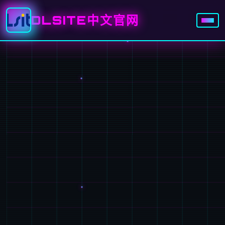
DLSITE中文官网