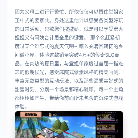
因为父母工进行行繁忙，所依仅仅可以暂住堂姐家
正中式的要家共。身处这里估计以感受各类型好玩
的日常活动，只欲您们撒撒娇，就是可以享受宏大
姐姐又有阿姨合计思全思的键爱。 那个么赶紧朝
度过某个难忘式的夏天气吧~ 踏入充满回转忆的乡
间微小屋，体验这款销量突破4万+的传奇SLG商
品。在炎热的夏日里，与堂姐单家度过首屈一指难
忘的假期候光，感受庭院式像素风格的精美画侧、
丰富无数类型的互动玩法，以及那些温馨美好式的
甜蜜时刻。分别一个场景都精心雕琢，每一个主角
都栩栩如产生，带给你前面所未包含的沉浸式游戏
体验。