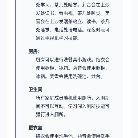
处学习，茶几处睡觉。
莉音会在上沙
发处读书、看电视，茶几处睡觉。
美
雪会在上沙发端茶站立、读书，茶几
处睡觉、电话处接电话。
深夜时段可
通过电视机学习技能。
厨房：
厨房可以进行洗餐具小游戏。
结衣会
使用橱柜、冰箱。
莉音会使用橱柜、
冰箱。
美雪会使用洗碗池、灶台。
卫生间
所有家庭成员随机使用厕所，入厕期
间不可以互动。
学习闯入厕所技能可
强行进入厕所。
更衣室
结衣会使用洗手池。
莉音会使用洗手