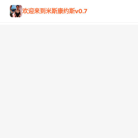
欢迎来到米斯康约斯v0.7