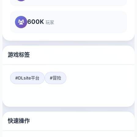
600K
玩家
游戏标签
#DLsite平台
#冒险
快速操作