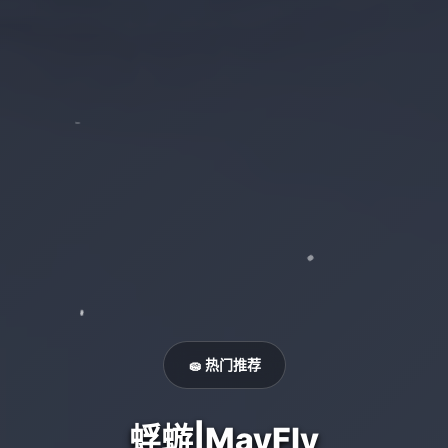
🧽 热门推荐
蜉蝣|MayFly