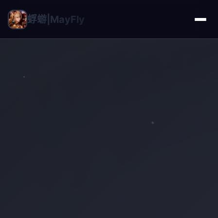
蜉蝣|MayFly