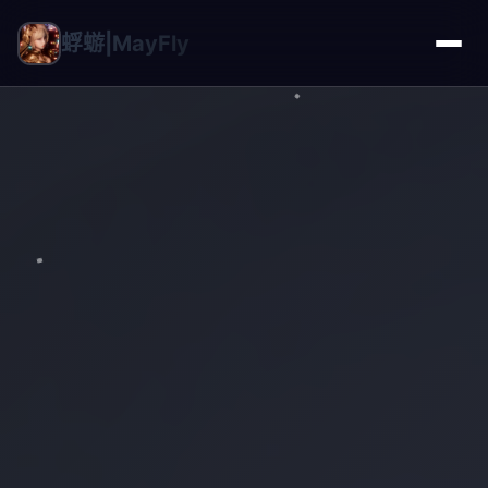
蜉蝣|MayFly