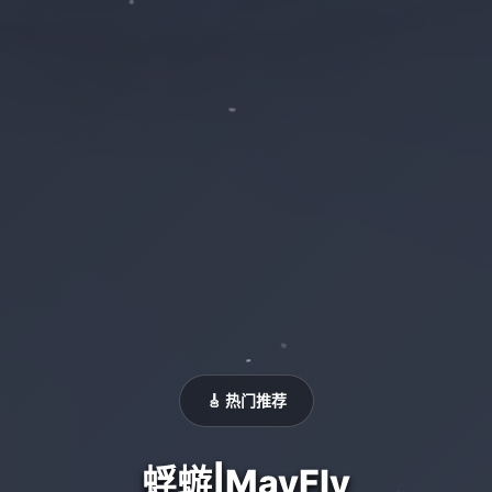
🎸 热门推荐
蜉蝣|MayFly