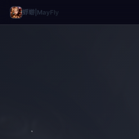
蜉蝣|MayFly