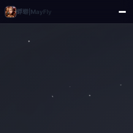
蜉蝣|MayFly