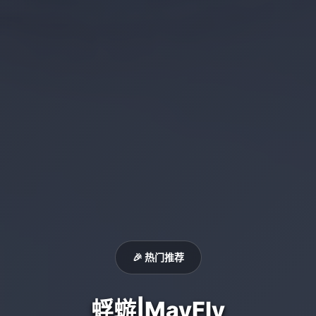
🎉 热门推荐
蜉蝣|MayFly