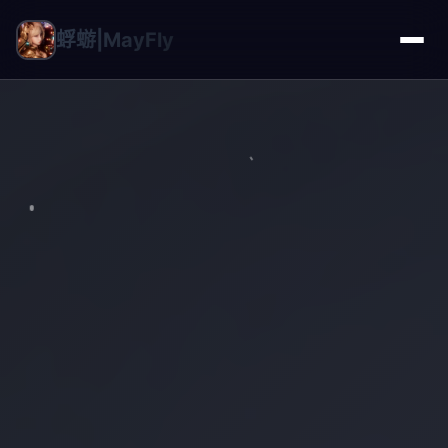
蜉蝣|MayFly