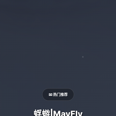
📧 热门推荐
蜉蝣|MayFly