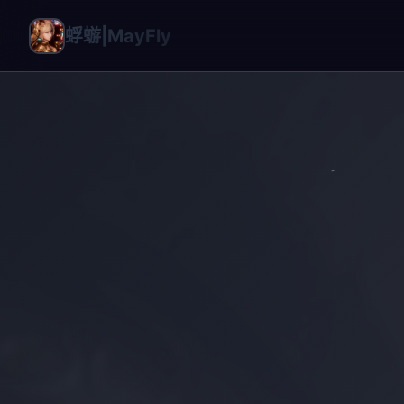
蜉蝣|MayFly