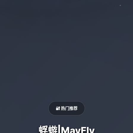
🔐 热门推荐
蜉蝣|MayFly