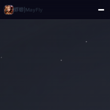
蜉蝣|MayFly