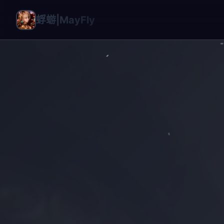
蜉蝣|MayFly