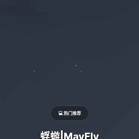
💻 热门推荐
蜉蝣|MayFly