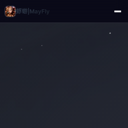
蜉蝣|MayFly