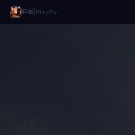
蜉蝣|MayFly